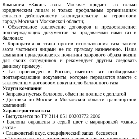
Компания «Закись азота Москва» продает газ только
юридическим лицам и только профильным организациям
согласно действующему законодательству на территории
города Москва и Московской области;
• Обязательное заключение договоров и предоставление;
подтверждающих документов на продаваемый нами газ в
баллонах;
• Корпоративная этика против использования газа закиси
азота частными лицами не по прямому назначению. Наша
компания придерживается политики здорового образа жизни
для своих сотрудников и рекомендует другим следовать
данному примеру;
• Газ произведен в России, имеются все необходимые
подтверждающие документы, которые передаются вместе с
заключенным договором покупателю баллонного газа
Услуги компании
• Заправка пустых баллонов, обмен на полные с доплатой
• Доставка по Москве и Московской области транспортной
компанией
Характеристики газа
• Выпускается по ТУ 2114-051-00203772-2006
• Баллоны окрашены в серый цвет с маркировкой «закись
азота»
• Сладковатый вкус, специфический запах, бесцветен
• Тяжелее воздуха, растворим в воде и других жидкостях, не