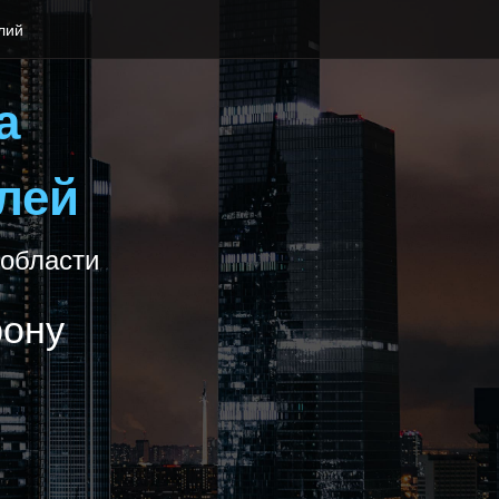
лий
а
лей
 области
фону