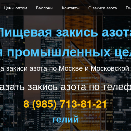
Цены оптом
Баллоны
Контакты
О закиси азота
Ге
Пищевая закись азот
я промышленных це
а закиси азота по Москве и Московской
азать закись азота по теле
8 (985) 713-81-21
гелий