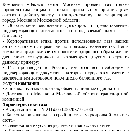
Компания «Закись азота Москва» продает газ только
юридическим лицам и только профильным организациям
согласно действующему законодательству на территории
города Москва и Московской области;
• Обязательное заключение договоров и предоставление;
подтверждающих документов на продаваемый нами газ в
баллонах;
• Корпоративная этика против использования газа закиси
азота частными лицами не по прямому назначению. Наша
компания придерживается политики здорового образа жизни
для своих сотрудников и рекомендует другим следовать
данному примеру;
• Газ произведен в России, имеются все необходимые
подтверждающие документы, которые передаются вместе с
заключенным договором покупателю баллонного газа
Услуги компании
• Заправка пустых баллонов, обмен на полные с доплатой
• Доставка по Москве и Московской области транспортной
компанией
Характеристики газа
• Выпускается по ТУ 2114-051-00203772-2006
• Баллоны окрашены в серый цвет с маркировкой «закись
азота»
• Сладковатый вкус, специфический запах, бесцветен
• Тяжелее воздуха, растворим в воде и других жидкостях, не