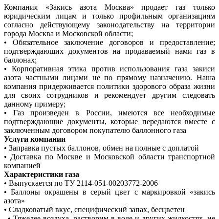
Компания «Закись азота Москва» продает газ только
юридическим лицам и только профильным организациям
согласно действующему законодательству на территории
города Москва и Московской области;
• Обязательное заключение договоров и предоставление;
подтверждающих документов на продаваемый нами газ в
баллонах;
• Корпоративная этика против использования газа закиси
азота частными лицами не по прямому назначению. Наша
компания придерживается политики здорового образа жизни
для своих сотрудников и рекомендует другим следовать
данному примеру;
• Газ произведен в России, имеются все необходимые
подтверждающие документы, которые передаются вместе с
заключенным договором покупателю баллонного газа
Услуги компании
• Заправка пустых баллонов, обмен на полные с доплатой
• Доставка по Москве и Московской области транспортной
компанией
Характеристики газа
• Выпускается по ТУ 2114-051-00203772-2006
• Баллоны окрашены в серый цвет с маркировкой «закись
азота»
• Сладковатый вкус, специфический запах, бесцветен
• Тяжелее воздуха, растворим в воде и других жидкостях, не