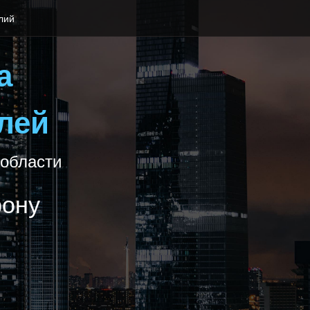
лий
а
лей
 области
фону