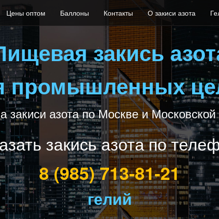
Цены оптом
Баллоны
Контакты
О закиси азота
Ге
Пищевая закись азот
я промышленных це
а закиси азота по Москве и Московской
азать закись азота по теле
8 (985) 713-81-21
гелий