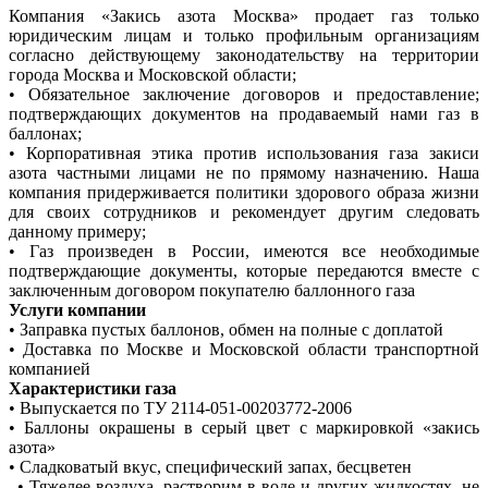
Компания «Закись азота Москва» продает газ только
юридическим лицам и только профильным организациям
согласно действующему законодательству на территории
города Москва и Московской области;
• Обязательное заключение договоров и предоставление;
подтверждающих документов на продаваемый нами газ в
баллонах;
• Корпоративная этика против использования газа закиси
азота частными лицами не по прямому назначению. Наша
компания придерживается политики здорового образа жизни
для своих сотрудников и рекомендует другим следовать
данному примеру;
• Газ произведен в России, имеются все необходимые
подтверждающие документы, которые передаются вместе с
заключенным договором покупателю баллонного газа
Услуги компании
• Заправка пустых баллонов, обмен на полные с доплатой
• Доставка по Москве и Московской области транспортной
компанией
Характеристики газа
• Выпускается по ТУ 2114-051-00203772-2006
• Баллоны окрашены в серый цвет с маркировкой «закись
азота»
• Сладковатый вкус, специфический запах, бесцветен
• Тяжелее воздуха, растворим в воде и других жидкостях, не