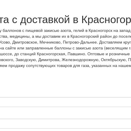
а с доставкой в Красного
ку баллонов с пищевой закисью азота, гелий в Красногорск на запа
ства, медицины, а мы доставим их в Красногорский район до посел
сово, Дмитровское, Мечниково, Петрово-Дальнее. Доставляем круг
а сайте или заправленные баллоны с закисью азота (веселящим га
шоссе, до станций Красногорская, Павшино. Оптовые и розничные 
ковского, Заводскую, Димитрова, Железнодорожную, Октябрьскую, 
яем продажу сопутствующих товаров для газа, указанных на нашем