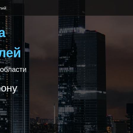
лий
а
лей
 области
фону