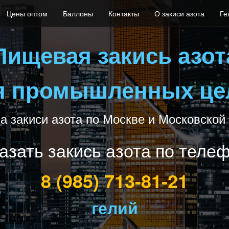
Цены оптом
Баллоны
Контакты
О закиси азота
Ге
Пищевая закись азот
я промышленных це
а закиси азота по Москве и Московской
азать закись азота по теле
8 (985) 713-81-21
гелий